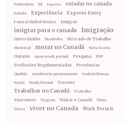
estudar no canada
Edmonton
EE
Esportes
Experiência
Express Entry
Estudo
Imigrar
Federal Skilled Worker
Imigração
imigrar para o canada
Intercâmbio
Mercado de Trabalho
Manitoba
morar no Canadá
Montreal
Nova Scotia
Ontario
Pesquisa
open work permit
PNP
Províncias
Profissões Regulamentadas
Quebéc
residencia permanente
Saskatchewan
Toronto
Study Permit
Saúde
Trabalhar no Canadá
Trabalho
Vancouver
Visitar o Canadá
Visto
Viagem
viver no Canada
Work Permit
Vistos