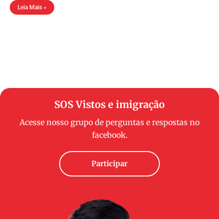
Leia Mais »
SOS Vistos e imigração
Acesse nosso grupo de perguntas e respostas no
facebook.
Participar