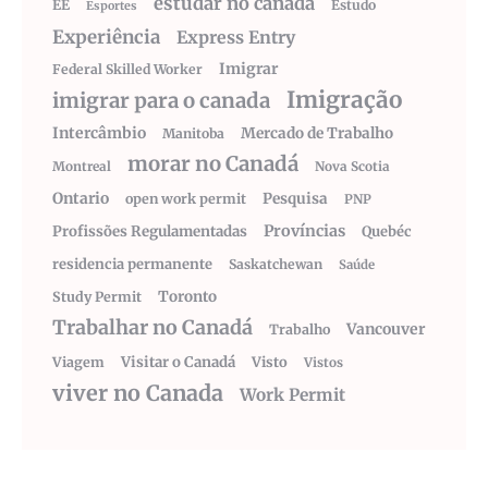
estudar no canada
EE
Estudo
Esportes
Experiência
Express Entry
Imigrar
Federal Skilled Worker
Imigração
imigrar para o canada
Intercâmbio
Mercado de Trabalho
Manitoba
morar no Canadá
Montreal
Nova Scotia
Ontario
Pesquisa
open work permit
PNP
Províncias
Profissões Regulamentadas
Quebéc
residencia permanente
Saskatchewan
Saúde
Toronto
Study Permit
Trabalhar no Canadá
Vancouver
Trabalho
Visitar o Canadá
Visto
Viagem
Vistos
viver no Canada
Work Permit