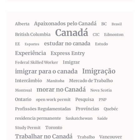
Apaixonados pelo Canadá
Alberta
BC
Brasil
Canadá
British Columbia
CIC
Edmonton
estudar no canada
EE
Estudo
Esportes
Experiência
Express Entry
Imigrar
Federal Skilled Worker
Imigração
imigrar para o canada
Intercâmbio
Mercado de Trabalho
Manitoba
morar no Canadá
Montreal
Nova Scotia
Ontario
Pesquisa
open work permit
PNP
Províncias
Profissões Regulamentadas
Quebéc
residencia permanente
Saskatchewan
Saúde
Toronto
Study Permit
Trabalhar no Canadá
Vancouver
Trabalho