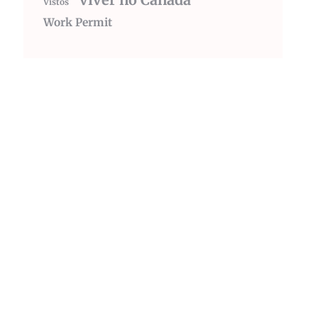
viver no Canada
Vistos
Work Permit