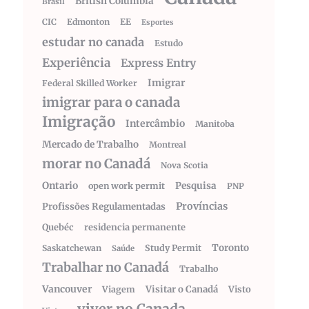
British Columbia
Brasil
CIC
Edmonton
EE
Esportes
estudar no canada
Estudo
Experiência
Express Entry
Imigrar
Federal Skilled Worker
imigrar para o canada
Imigração
Intercâmbio
Manitoba
Mercado de Trabalho
Montreal
morar no Canadá
Nova Scotia
Ontario
Pesquisa
open work permit
PNP
Províncias
Profissões Regulamentadas
Quebéc
residencia permanente
Toronto
Saskatchewan
Study Permit
Saúde
Trabalhar no Canadá
Trabalho
Vancouver
Visitar o Canadá
Visto
Viagem