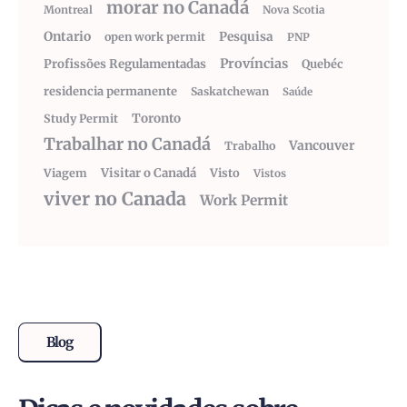
morar no Canadá
Montreal
Nova Scotia
Ontario
Pesquisa
open work permit
PNP
Províncias
Profissões Regulamentadas
Quebéc
residencia permanente
Saskatchewan
Saúde
Toronto
Study Permit
Trabalhar no Canadá
Vancouver
Trabalho
Visitar o Canadá
Visto
Viagem
Vistos
viver no Canada
Work Permit
Blog