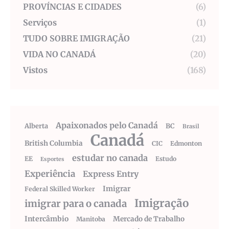
PROVÍNCIAS E CIDADES
(6)
Serviços
(1)
TUDO SOBRE IMIGRAÇÃO
(21)
VIDA NO CANADÁ
(20)
Vistos
(168)
Apaixonados pelo Canadá
Alberta
BC
Brasil
Canadá
British Columbia
CIC
Edmonton
estudar no canada
EE
Estudo
Esportes
Experiência
Express Entry
Imigrar
Federal Skilled Worker
Imigração
imigrar para o canada
Intercâmbio
Mercado de Trabalho
Manitoba