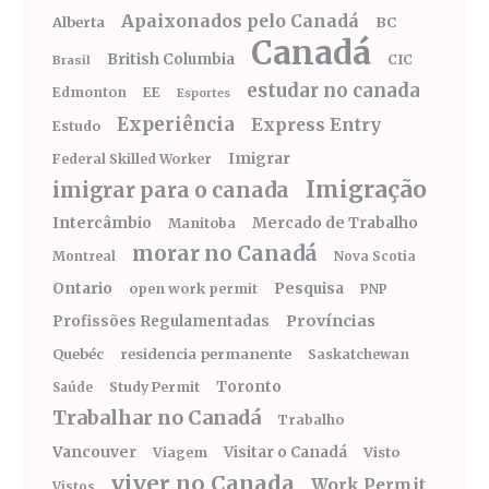
Apaixonados pelo Canadá
Alberta
BC
Canadá
British Columbia
CIC
Brasil
estudar no canada
Edmonton
EE
Esportes
Experiência
Express Entry
Estudo
Imigrar
Federal Skilled Worker
Imigração
imigrar para o canada
Intercâmbio
Mercado de Trabalho
Manitoba
morar no Canadá
Montreal
Nova Scotia
Ontario
Pesquisa
open work permit
PNP
Províncias
Profissões Regulamentadas
Quebéc
residencia permanente
Saskatchewan
Toronto
Study Permit
Saúde
Trabalhar no Canadá
Trabalho
Vancouver
Visitar o Canadá
Visto
Viagem
viver no Canada
Work Permit
Vistos