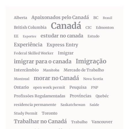
Apaixonados pelo Canadá
Alberta
BC
Brasil
Canadá
British Columbia
CIC
Edmonton
estudar no canada
EE
Estudo
Esportes
Experiência
Express Entry
Imigrar
Federal Skilled Worker
Imigração
imigrar para o canada
Intercâmbio
Mercado de Trabalho
Manitoba
morar no Canadá
Montreal
Nova Scotia
Ontario
Pesquisa
open work permit
PNP
Províncias
Profissões Regulamentadas
Quebéc
residencia permanente
Saskatchewan
Saúde
Toronto
Study Permit
Trabalhar no Canadá
Vancouver
Trabalho