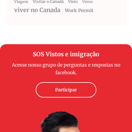
Visitar o Canadá
Visto
Viagem
Vistos
viver no Canada
Work Permit
SOS Vistos e imigração
Acesse nosso grupo de perguntas e respostas no
facebook.
Participar