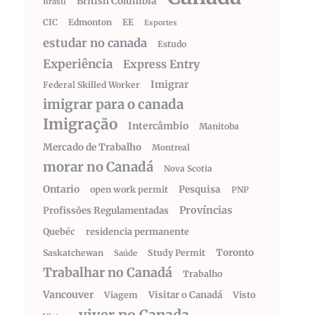
British Columbia
Brasil
CIC
Edmonton
EE
Esportes
estudar no canada
Estudo
Experiência
Express Entry
Imigrar
Federal Skilled Worker
imigrar para o canada
Imigração
Intercâmbio
Manitoba
Mercado de Trabalho
Montreal
morar no Canadá
Nova Scotia
Ontario
Pesquisa
open work permit
PNP
Províncias
Profissões Regulamentadas
Quebéc
residencia permanente
Toronto
Saskatchewan
Study Permit
Saúde
Trabalhar no Canadá
Trabalho
Vancouver
Visitar o Canadá
Visto
Viagem