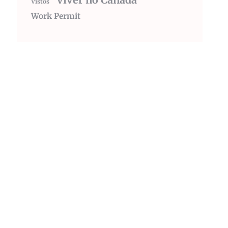
viver no Canada
Vistos
Work Permit