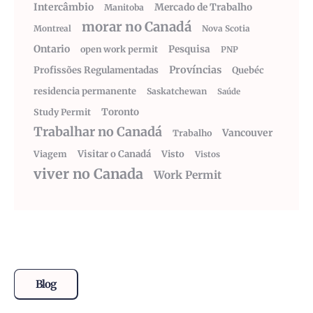
Intercâmbio
Mercado de Trabalho
Manitoba
morar no Canadá
Montreal
Nova Scotia
Ontario
Pesquisa
open work permit
PNP
Províncias
Profissões Regulamentadas
Quebéc
residencia permanente
Saskatchewan
Saúde
Toronto
Study Permit
Trabalhar no Canadá
Vancouver
Trabalho
Visitar o Canadá
Visto
Viagem
Vistos
viver no Canada
Work Permit
Blog