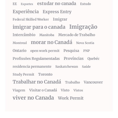
estudar no canada
EE
Estudo
Esportes
Experiência
Express Entry
Imigrar
Federal Skilled Worker
Imigração
imigrar para o canada
Intercâmbio
Mercado de Trabalho
Manitoba
morar no Canadá
Montreal
Nova Scotia
Ontario
Pesquisa
open work permit
PNP
Províncias
Profissões Regulamentadas
Quebéc
residencia permanente
Saskatchewan
Saúde
Toronto
Study Permit
Trabalhar no Canadá
Vancouver
Trabalho
Visitar o Canadá
Visto
Viagem
Vistos
viver no Canada
Work Permit