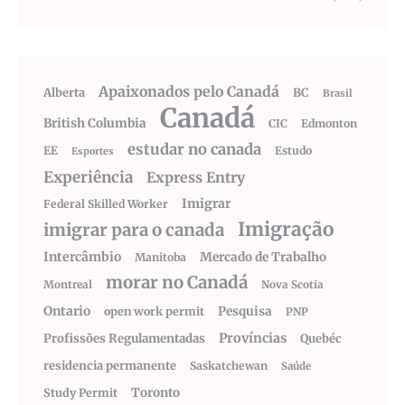
Apaixonados pelo Canadá
Alberta
BC
Brasil
Canadá
British Columbia
CIC
Edmonton
estudar no canada
EE
Estudo
Esportes
Experiência
Express Entry
Imigrar
Federal Skilled Worker
Imigração
imigrar para o canada
Intercâmbio
Mercado de Trabalho
Manitoba
morar no Canadá
Montreal
Nova Scotia
Ontario
Pesquisa
open work permit
PNP
Províncias
Profissões Regulamentadas
Quebéc
residencia permanente
Saskatchewan
Saúde
Toronto
Study Permit