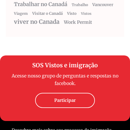
Trabalhar no Canadá
Vancouver
Trabalho
Visitar o Canadá
Visto
Viagem
Vistos
viver no Canada
Work Permit
SOS Vistos e imigração
Acesse nosso grupo de perguntas e respostas no
facebook.
Participar