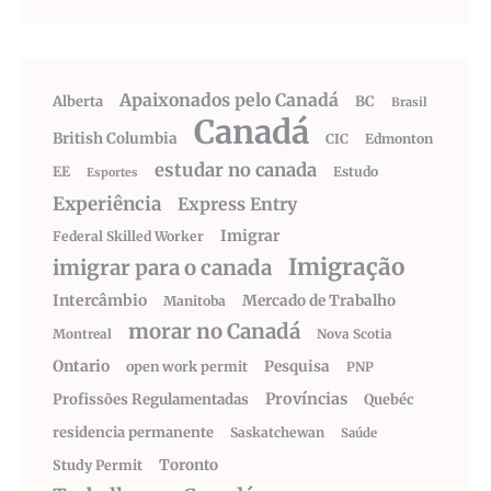
Apaixonados pelo Canadá
Alberta
BC
Brasil
Canadá
British Columbia
CIC
Edmonton
estudar no canada
EE
Estudo
Esportes
Experiência
Express Entry
Imigrar
Federal Skilled Worker
Imigração
imigrar para o canada
Intercâmbio
Mercado de Trabalho
Manitoba
morar no Canadá
Montreal
Nova Scotia
Ontario
Pesquisa
open work permit
PNP
Províncias
Profissões Regulamentadas
Quebéc
residencia permanente
Saskatchewan
Saúde
Toronto
Study Permit