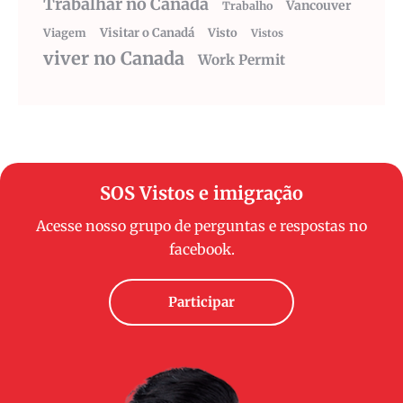
Trabalhar no Canadá
Vancouver
Trabalho
Visitar o Canadá
Visto
Viagem
Vistos
viver no Canada
Work Permit
SOS Vistos e imigração
Acesse nosso grupo de perguntas e respostas no
facebook.
Participar