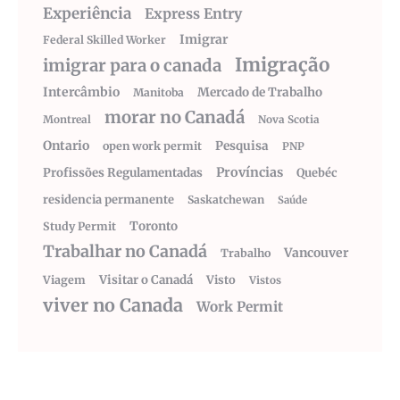
Experiência
Express Entry
Imigrar
Federal Skilled Worker
Imigração
imigrar para o canada
Intercâmbio
Mercado de Trabalho
Manitoba
morar no Canadá
Montreal
Nova Scotia
Ontario
Pesquisa
open work permit
PNP
Províncias
Profissões Regulamentadas
Quebéc
residencia permanente
Saskatchewan
Saúde
Toronto
Study Permit
Trabalhar no Canadá
Vancouver
Trabalho
Visitar o Canadá
Visto
Viagem
Vistos
viver no Canada
Work Permit