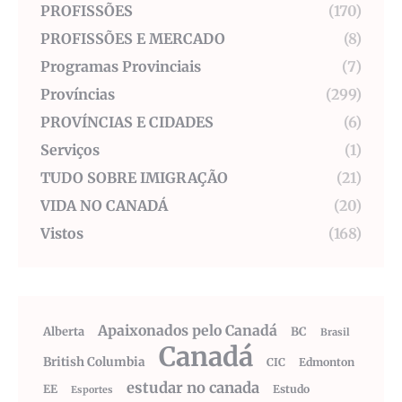
PROFISSÕES
(170)
PROFISSÕES E MERCADO
(8)
Programas Provinciais
(7)
Províncias
(299)
PROVÍNCIAS E CIDADES
(6)
Serviços
(1)
TUDO SOBRE IMIGRAÇÃO
(21)
VIDA NO CANADÁ
(20)
Vistos
(168)
Apaixonados pelo Canadá
Alberta
BC
Brasil
Canadá
British Columbia
CIC
Edmonton
estudar no canada
EE
Estudo
Esportes