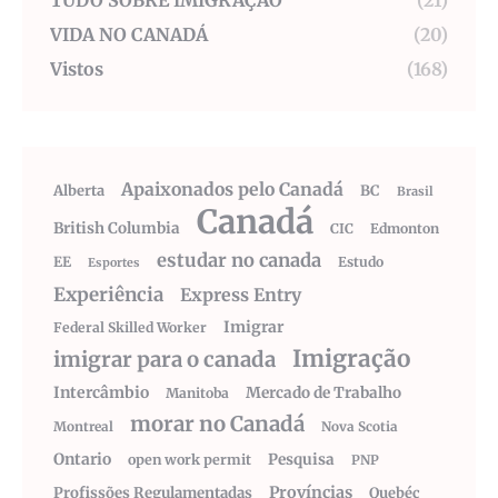
TUDO SOBRE IMIGRAÇÃO
(21)
VIDA NO CANADÁ
(20)
Vistos
(168)
Apaixonados pelo Canadá
Alberta
BC
Brasil
Canadá
British Columbia
CIC
Edmonton
estudar no canada
EE
Estudo
Esportes
Experiência
Express Entry
Imigrar
Federal Skilled Worker
Imigração
imigrar para o canada
Intercâmbio
Mercado de Trabalho
Manitoba
morar no Canadá
Montreal
Nova Scotia
Ontario
Pesquisa
open work permit
PNP
Províncias
Profissões Regulamentadas
Quebéc