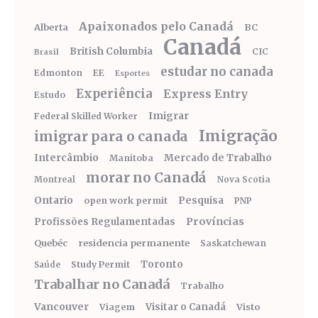
Apaixonados pelo Canadá
Alberta
BC
Canadá
British Columbia
CIC
Brasil
estudar no canada
Edmonton
EE
Esportes
Experiência
Express Entry
Estudo
Imigrar
Federal Skilled Worker
Imigração
imigrar para o canada
Intercâmbio
Mercado de Trabalho
Manitoba
morar no Canadá
Montreal
Nova Scotia
Ontario
Pesquisa
open work permit
PNP
Províncias
Profissões Regulamentadas
Quebéc
residencia permanente
Saskatchewan
Toronto
Study Permit
Saúde
Trabalhar no Canadá
Trabalho
Vancouver
Visitar o Canadá
Visto
Viagem