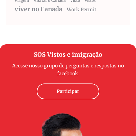
Visitar o Canadá
Visto
Viagem
Vistos
viver no Canada
Work Permit
SOS Vistos e imigração
Acesse nosso grupo de perguntas e respostas no
facebook.
Participar