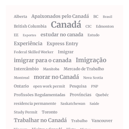
Apaixonados pelo Canadá
Alberta
BC
Brasil
Canadá
British Columbia
CIC
Edmonton
estudar no canada
EE
Estudo
Esportes
Experiência
Express Entry
Imigrar
Federal Skilled Worker
Imigração
imigrar para o canada
Intercâmbio
Mercado de Trabalho
Manitoba
morar no Canadá
Montreal
Nova Scotia
Ontario
Pesquisa
open work permit
PNP
Províncias
Profissões Regulamentadas
Quebéc
residencia permanente
Saskatchewan
Saúde
Toronto
Study Permit
Trabalhar no Canadá
Vancouver
Trabalho