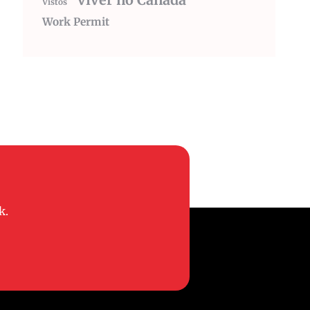
viver no Canada
Vistos
Work Permit
k.