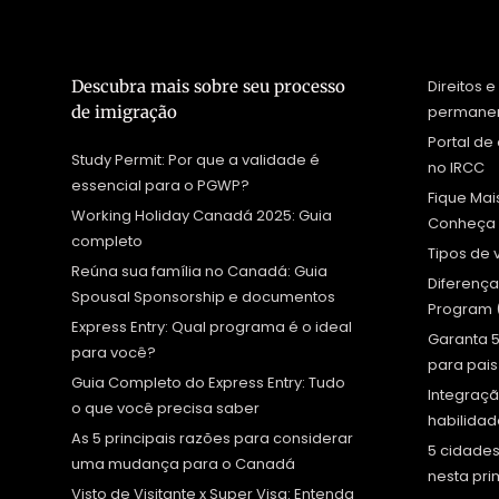
Descubra mais sobre seu processo
Direitos 
de imigração
permanen
Portal d
Study Permit: Por que a validade é
no IRCC
essencial para o PGWP?
Fique Ma
Working Holiday Canadá 2025: Guia
Conheça 
completo
Tipos de 
Reúna sua família no Canadá: Guia
Diferença
Spousal Sponsorship e documentos
Program (
Express Entry: Qual programa é o ideal
Garanta 5
para você?
para pais
Guia Completo do Express Entry: Tudo
Integraçã
o que você precisa saber
habilidad
As 5 principais razões para considerar
5 cidades
uma mudança para o Canadá
nesta pr
Visto de Visitante x Super Visa: Entenda