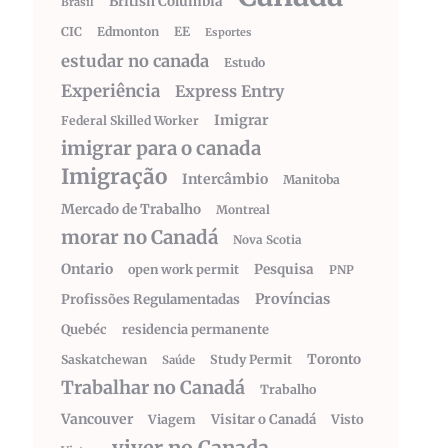
British Columbia
Brasil
CIC
Edmonton
EE
Esportes
estudar no canada
Estudo
Experiência
Express Entry
Imigrar
Federal Skilled Worker
imigrar para o canada
Imigração
Intercâmbio
Manitoba
Mercado de Trabalho
Montreal
morar no Canadá
Nova Scotia
Ontario
Pesquisa
open work permit
PNP
Províncias
Profissões Regulamentadas
Quebéc
residencia permanente
Toronto
Saskatchewan
Study Permit
Saúde
Trabalhar no Canadá
Trabalho
Vancouver
Visitar o Canadá
Visto
Viagem