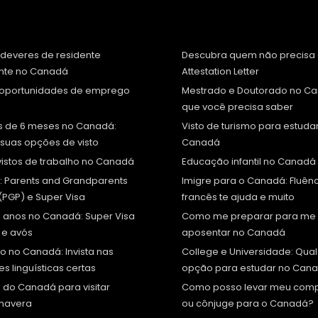
e deveres de residente
Descubra quem não precisa
te no Canadá
Attestation Letter
e oportunidades de emprego
Mestrado e Doutorado no Ca
que você precisa saber
is de 6 meses no Canadá:
Visto de turismo para estuda
suas opções de visto
Canadá
vistos de trabalho no Canadá
Educação infantil no Canadá
: Parents and Grandparents
Imigre para o Canadá: Fluên
PGP) e Super Visa
francês te ajuda e muito
 anos no Canadá: Super Visa
Como me preparar para me
 e avós
aposentar no Canadá
o no Canadá: Invista nas
College e Universidade: Qual
es linguísticas certas
opção para estudar no Can
 do Canadá para visitar
Como posso levar meu com
imavera
ou cônjuge para o Canadá?