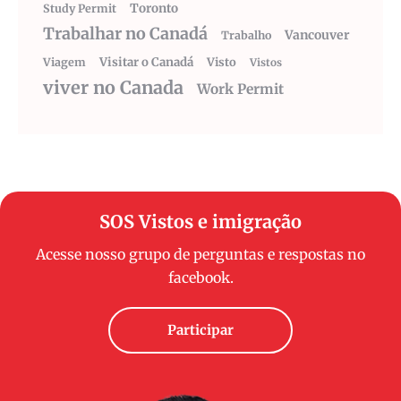
Toronto
Study Permit
Trabalhar no Canadá
Vancouver
Trabalho
Visitar o Canadá
Visto
Viagem
Vistos
viver no Canada
Work Permit
SOS Vistos e imigração
Acesse nosso grupo de perguntas e respostas no
facebook.
Participar