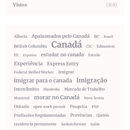
Vistos
(168)
Apaixonados pelo Canadá
Alberta
BC
Brasil
Canadá
British Columbia
CIC
Edmonton
estudar no canada
EE
Estudo
Esportes
Experiência
Express Entry
Imigrar
Federal Skilled Worker
Imigração
imigrar para o canada
Intercâmbio
Mercado de Trabalho
Manitoba
morar no Canadá
Montreal
Nova Scotia
Ontario
Pesquisa
open work permit
PNP
Províncias
Profissões Regulamentadas
Quebéc
residencia permanente
Saskatchewan
Saúde