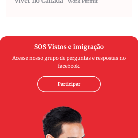
viver no Canada
Work Permit
SOS Vistos e imigração
Acesse nosso grupo de perguntas e respostas no
facebook.
Participar