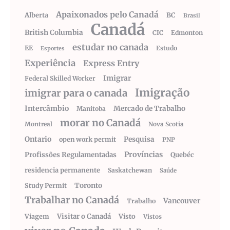
Apaixonados pelo Canadá
Alberta
BC
Brasil
Canadá
British Columbia
CIC
Edmonton
estudar no canada
EE
Estudo
Esportes
Experiência
Express Entry
Imigrar
Federal Skilled Worker
Imigração
imigrar para o canada
Intercâmbio
Mercado de Trabalho
Manitoba
morar no Canadá
Montreal
Nova Scotia
Ontario
Pesquisa
open work permit
PNP
Províncias
Profissões Regulamentadas
Quebéc
residencia permanente
Saskatchewan
Saúde
Toronto
Study Permit
Trabalhar no Canadá
Vancouver
Trabalho
Visitar o Canadá
Visto
Viagem
Vistos