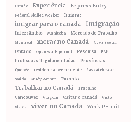
Experiência
Express Entry
Estudo
Imigrar
Federal Skilled Worker
Imigração
imigrar para o canada
Intercâmbio
Mercado de Trabalho
Manitoba
morar no Canadá
Montreal
Nova Scotia
Ontario
Pesquisa
open work permit
PNP
Províncias
Profissões Regulamentadas
Quebéc
residencia permanente
Saskatchewan
Toronto
Study Permit
Saúde
Trabalhar no Canadá
Trabalho
Vancouver
Visitar o Canadá
Visto
Viagem
viver no Canada
Work Permit
Vistos