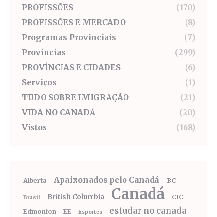
PROFISSÕES
(170)
PROFISSÕES E MERCADO
(8)
Programas Provinciais
(7)
Províncias
(299)
PROVÍNCIAS E CIDADES
(6)
Serviços
(1)
TUDO SOBRE IMIGRAÇÃO
(21)
VIDA NO CANADÁ
(20)
Vistos
(168)
Apaixonados pelo Canadá
Alberta
BC
Canadá
British Columbia
CIC
Brasil
estudar no canada
Edmonton
EE
Esportes