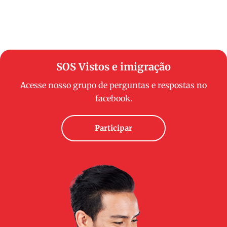
SOS Vistos e imigração
Acesse nosso grupo de perguntas e respostas no
facebook.
Participar