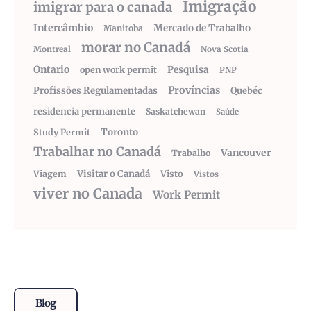
Imigração
imigrar para o canada
Intercâmbio
Mercado de Trabalho
Manitoba
morar no Canadá
Montreal
Nova Scotia
Ontario
Pesquisa
open work permit
PNP
Províncias
Profissões Regulamentadas
Quebéc
residencia permanente
Saskatchewan
Saúde
Toronto
Study Permit
Trabalhar no Canadá
Vancouver
Trabalho
Visitar o Canadá
Visto
Viagem
Vistos
viver no Canada
Work Permit
Blog