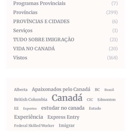
Programas Provinciais
(7)
Províncias
(299)
PROVÍNCIAS E CIDADES
(6)
Serviços
(1)
TUDO SOBRE IMIGRAÇÃO
(21)
VIDA NO CANADÁ
(20)
Vistos
(168)
Apaixonados pelo Canadá
Alberta
BC
Brasil
Canadá
British Columbia
CIC
Edmonton
estudar no canada
EE
Estudo
Esportes
Experiência
Express Entry
Imigrar
Federal Skilled Worker