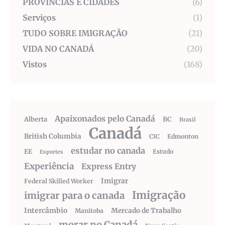
PROVÍNCIAS E CIDADES
(6)
Serviços
(1)
TUDO SOBRE IMIGRAÇÃO
(21)
VIDA NO CANADÁ
(20)
Vistos
(168)
Apaixonados pelo Canadá
Alberta
BC
Brasil
Canadá
British Columbia
CIC
Edmonton
estudar no canada
EE
Estudo
Esportes
Experiência
Express Entry
Imigrar
Federal Skilled Worker
Imigração
imigrar para o canada
Intercâmbio
Mercado de Trabalho
Manitoba
morar no Canadá