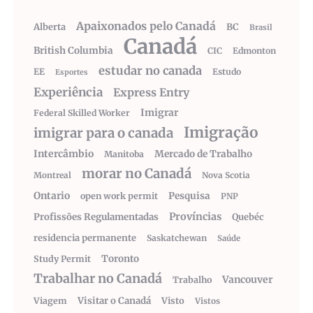
Apaixonados pelo Canadá
Alberta
BC
Brasil
Canadá
British Columbia
CIC
Edmonton
estudar no canada
EE
Estudo
Esportes
Experiência
Express Entry
Imigrar
Federal Skilled Worker
Imigração
imigrar para o canada
Intercâmbio
Mercado de Trabalho
Manitoba
morar no Canadá
Montreal
Nova Scotia
Ontario
Pesquisa
open work permit
PNP
Províncias
Profissões Regulamentadas
Quebéc
residencia permanente
Saskatchewan
Saúde
Toronto
Study Permit
Trabalhar no Canadá
Vancouver
Trabalho
Visitar o Canadá
Visto
Viagem
Vistos