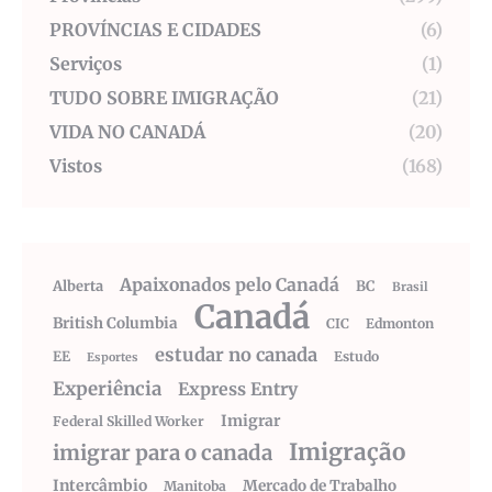
PROVÍNCIAS E CIDADES
(6)
Serviços
(1)
TUDO SOBRE IMIGRAÇÃO
(21)
VIDA NO CANADÁ
(20)
Vistos
(168)
Apaixonados pelo Canadá
Alberta
BC
Brasil
Canadá
British Columbia
CIC
Edmonton
estudar no canada
EE
Estudo
Esportes
Experiência
Express Entry
Imigrar
Federal Skilled Worker
Imigração
imigrar para o canada
Intercâmbio
Mercado de Trabalho
Manitoba