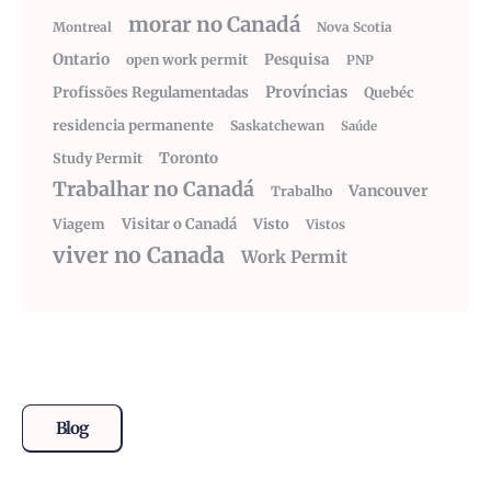
morar no Canadá
Montreal
Nova Scotia
Ontario
Pesquisa
open work permit
PNP
Províncias
Profissões Regulamentadas
Quebéc
residencia permanente
Saskatchewan
Saúde
Toronto
Study Permit
Trabalhar no Canadá
Vancouver
Trabalho
Visitar o Canadá
Visto
Viagem
Vistos
viver no Canada
Work Permit
Blog