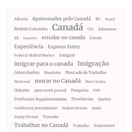
Apaixonados pelo Canadá
Alberta
BC
Brasil
Canadá
British Columbia
CIC
Edmonton
estudar no canada
EE
Estudo
Esportes
Experiência
Express Entry
Imigrar
Federal Skilled Worker
Imigração
imigrar para o canada
Intercâmbio
Mercado de Trabalho
Manitoba
morar no Canadá
Montreal
Nova Scotia
Ontario
Pesquisa
open work permit
PNP
Províncias
Profissões Regulamentadas
Quebéc
residencia permanente
Saskatchewan
Saúde
Toronto
Study Permit
Trabalhar no Canadá
Vancouver
Trabalho