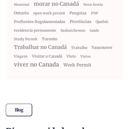
morar no Canadá
Montreal
Nova Scotia
Ontario
Pesquisa
open work permit
PNP
Províncias
Profissões Regulamentadas
Quebéc
residencia permanente
Saskatchewan
Saúde
Toronto
Study Permit
Trabalhar no Canadá
Vancouver
Trabalho
Visitar o Canadá
Visto
Viagem
Vistos
viver no Canada
Work Permit
Blog