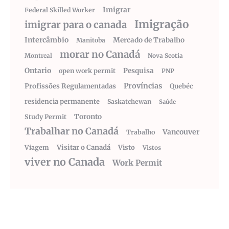
Imigrar
Federal Skilled Worker
Imigração
imigrar para o canada
Intercâmbio
Mercado de Trabalho
Manitoba
morar no Canadá
Montreal
Nova Scotia
Ontario
Pesquisa
open work permit
PNP
Províncias
Profissões Regulamentadas
Quebéc
residencia permanente
Saskatchewan
Saúde
Toronto
Study Permit
Trabalhar no Canadá
Vancouver
Trabalho
Visitar o Canadá
Visto
Viagem
Vistos
viver no Canada
Work Permit