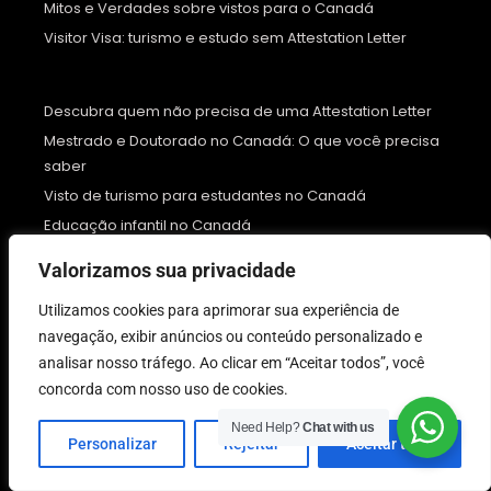
Mitos e Verdades sobre vistos para o Canadá
Visitor Visa: turismo e estudo sem Attestation Letter
Descubra quem não precisa de uma Attestation Letter
Mestrado e Doutorado no Canadá: O que você precisa
saber
Visto de turismo para estudantes no Canadá
Educação infantil no Canadá
Imigre para o Canadá: Fluência em francês te ajuda e
Valorizamos sua privacidade
muito
Como me preparar para me aposentar no Canadá
Utilizamos cookies para aprimorar sua experiência de
navegação, exibir anúncios ou conteúdo personalizado e
College e Universidade: Qual a melhor opção para
analisar nosso tráfego. Ao clicar em “Aceitar todos”, você
estudar no Canadá?
concorda com nosso uso de cookies.
Como posso levar meu companheiro ou cônjuge para
o Canadá?
Need Help?
Chat with us
Personalizar
Rejeitar
Aceitar tudo
Como se destacar no mercado de trabalho no Canadá
Janeiro no Canadá: o que fazer durante o inverno