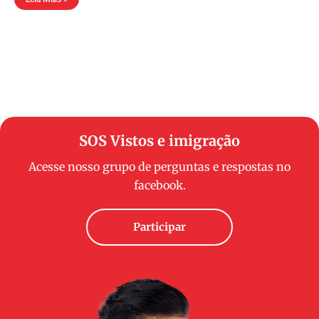
SOS Vistos e imigração
Acesse nosso grupo de perguntas e respostas no
facebook.
Participar