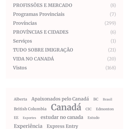
PROFISSÕES E MERCADO
(8)
Programas Provinciais
(7)
Províncias
(299)
PROVÍNCIAS E CIDADES
(6)
Serviços
(1)
TUDO SOBRE IMIGRAÇÃO
(21)
VIDA NO CANADÁ
(20)
Vistos
(168)
Apaixonados pelo Canadá
Alberta
BC
Brasil
Canadá
British Columbia
CIC
Edmonton
estudar no canada
EE
Estudo
Esportes
Experiência
Express Entry