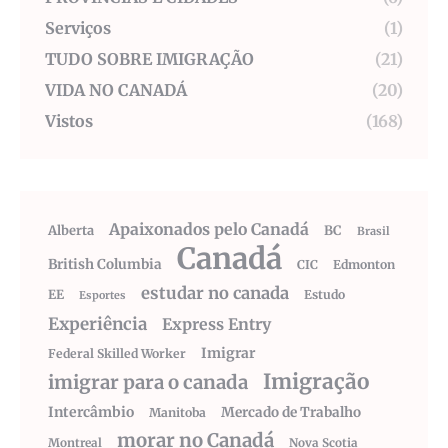
Serviços
(1)
TUDO SOBRE IMIGRAÇÃO
(21)
VIDA NO CANADÁ
(20)
Vistos
(168)
Apaixonados pelo Canadá
Alberta
BC
Brasil
Canadá
British Columbia
CIC
Edmonton
estudar no canada
EE
Estudo
Esportes
Experiência
Express Entry
Imigrar
Federal Skilled Worker
Imigração
imigrar para o canada
Intercâmbio
Mercado de Trabalho
Manitoba
morar no Canadá
Montreal
Nova Scotia