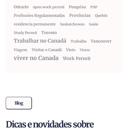
Ontario
Pesquisa
open work permit
PNP
Províncias
Profissões Regulamentadas
Quebéc
residencia permanente
Saskatchewan
Saúde
Toronto
Study Permit
Trabalhar no Canadá
Vancouver
Trabalho
Visitar o Canadá
Visto
Viagem
Vistos
viver no Canada
Work Permit
Blog
Dicas e novidades sobre