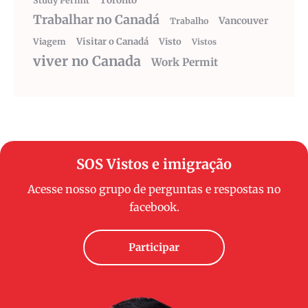
Toronto
Study Permit
Trabalhar no Canadá
Vancouver
Trabalho
Visitar o Canadá
Visto
Viagem
Vistos
viver no Canada
Work Permit
SOS Vistos e imigração
Acesse nosso grupo de perguntas e respostas no
facebook.
Participar