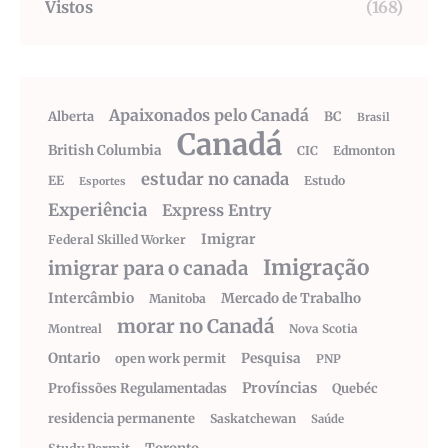
Vistos
(168)
Apaixonados pelo Canadá
Alberta
BC
Brasil
Canadá
British Columbia
CIC
Edmonton
estudar no canada
EE
Estudo
Esportes
Experiência
Express Entry
Imigrar
Federal Skilled Worker
Imigração
imigrar para o canada
Intercâmbio
Mercado de Trabalho
Manitoba
morar no Canadá
Montreal
Nova Scotia
Ontario
Pesquisa
open work permit
PNP
Províncias
Profissões Regulamentadas
Quebéc
residencia permanente
Saskatchewan
Saúde