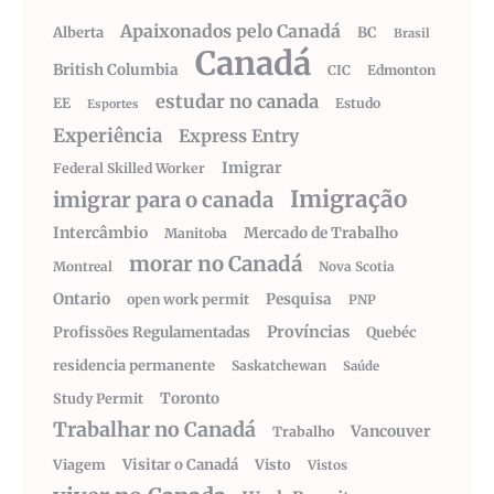
Apaixonados pelo Canadá
Alberta
BC
Brasil
Canadá
British Columbia
CIC
Edmonton
estudar no canada
EE
Estudo
Esportes
Experiência
Express Entry
Imigrar
Federal Skilled Worker
Imigração
imigrar para o canada
Intercâmbio
Mercado de Trabalho
Manitoba
morar no Canadá
Montreal
Nova Scotia
Ontario
Pesquisa
open work permit
PNP
Províncias
Profissões Regulamentadas
Quebéc
residencia permanente
Saskatchewan
Saúde
Toronto
Study Permit
Trabalhar no Canadá
Vancouver
Trabalho
Visitar o Canadá
Visto
Viagem
Vistos