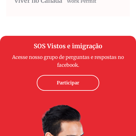
viver no Canada
Work Permit
SOS Vistos e imigração
Acesse nosso grupo de perguntas e respostas no
facebook.
Participar