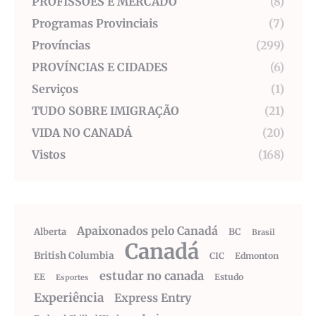
PROFISSÕES E MERCADO
(8)
Programas Provinciais
(7)
Províncias
(299)
PROVÍNCIAS E CIDADES
(6)
Serviços
(1)
TUDO SOBRE IMIGRAÇÃO
(21)
VIDA NO CANADÁ
(20)
Vistos
(168)
Apaixonados pelo Canadá
Alberta
BC
Brasil
Canadá
British Columbia
CIC
Edmonton
estudar no canada
EE
Estudo
Esportes
Experiência
Express Entry