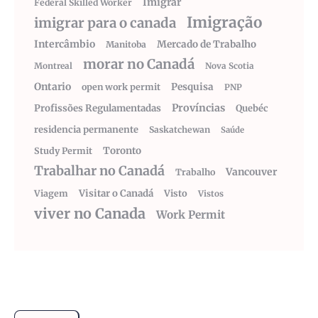
Imigrar
Federal Skilled Worker
Imigração
imigrar para o canada
Intercâmbio
Mercado de Trabalho
Manitoba
morar no Canadá
Montreal
Nova Scotia
Ontario
Pesquisa
open work permit
PNP
Províncias
Profissões Regulamentadas
Quebéc
residencia permanente
Saskatchewan
Saúde
Toronto
Study Permit
Trabalhar no Canadá
Vancouver
Trabalho
Visitar o Canadá
Visto
Viagem
Vistos
viver no Canada
Work Permit