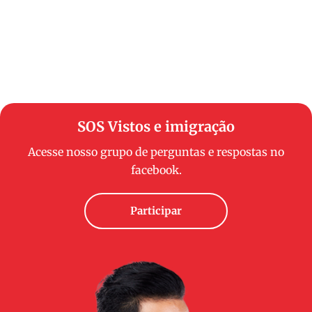
SOS Vistos e imigração
Acesse nosso grupo de perguntas e respostas no
facebook.
Participar