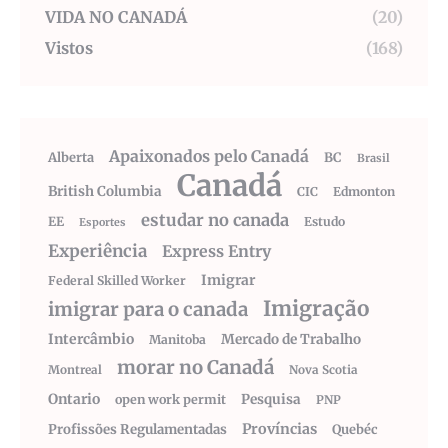
VIDA NO CANADÁ
(20)
Vistos
(168)
Apaixonados pelo Canadá
Alberta
BC
Brasil
Canadá
British Columbia
CIC
Edmonton
estudar no canada
EE
Estudo
Esportes
Experiência
Express Entry
Imigrar
Federal Skilled Worker
Imigração
imigrar para o canada
Intercâmbio
Mercado de Trabalho
Manitoba
morar no Canadá
Montreal
Nova Scotia
Ontario
Pesquisa
open work permit
PNP
Províncias
Profissões Regulamentadas
Quebéc