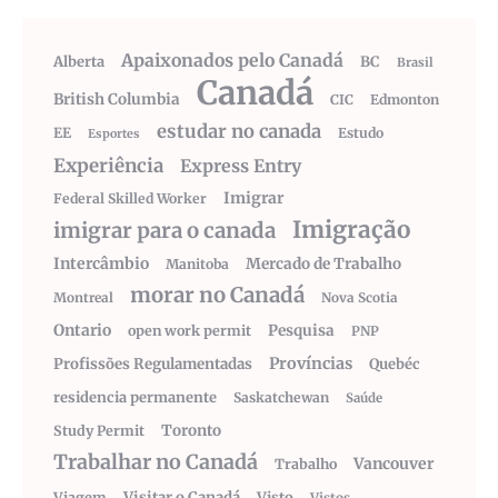
Apaixonados pelo Canadá
Alberta
BC
Brasil
Canadá
British Columbia
CIC
Edmonton
estudar no canada
EE
Estudo
Esportes
Experiência
Express Entry
Imigrar
Federal Skilled Worker
Imigração
imigrar para o canada
Intercâmbio
Mercado de Trabalho
Manitoba
morar no Canadá
Montreal
Nova Scotia
Ontario
Pesquisa
open work permit
PNP
Províncias
Profissões Regulamentadas
Quebéc
residencia permanente
Saskatchewan
Saúde
Toronto
Study Permit
Trabalhar no Canadá
Vancouver
Trabalho
Visitar o Canadá
Visto
Viagem
Vistos