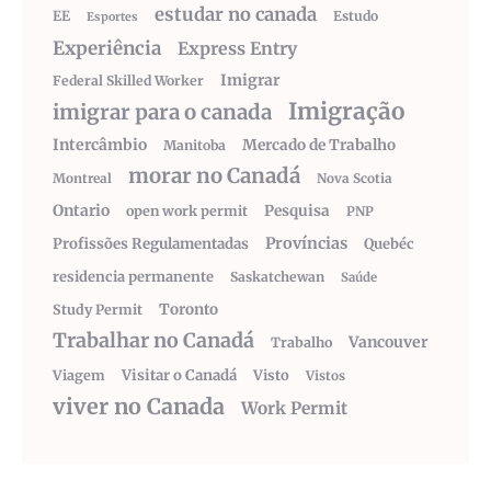
estudar no canada
EE
Estudo
Esportes
Experiência
Express Entry
Imigrar
Federal Skilled Worker
Imigração
imigrar para o canada
Intercâmbio
Mercado de Trabalho
Manitoba
morar no Canadá
Montreal
Nova Scotia
Ontario
Pesquisa
open work permit
PNP
Províncias
Profissões Regulamentadas
Quebéc
residencia permanente
Saskatchewan
Saúde
Toronto
Study Permit
Trabalhar no Canadá
Vancouver
Trabalho
Visitar o Canadá
Visto
Viagem
Vistos
viver no Canada
Work Permit