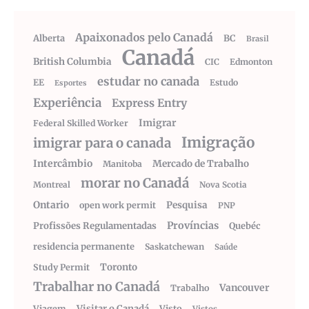
Apaixonados pelo Canadá
Alberta
BC
Brasil
Canadá
British Columbia
CIC
Edmonton
estudar no canada
EE
Estudo
Esportes
Experiência
Express Entry
Imigrar
Federal Skilled Worker
Imigração
imigrar para o canada
Intercâmbio
Mercado de Trabalho
Manitoba
morar no Canadá
Montreal
Nova Scotia
Ontario
Pesquisa
open work permit
PNP
Províncias
Profissões Regulamentadas
Quebéc
residencia permanente
Saskatchewan
Saúde
Toronto
Study Permit
Trabalhar no Canadá
Vancouver
Trabalho
Visitar o Canadá
Visto
Viagem
Vistos