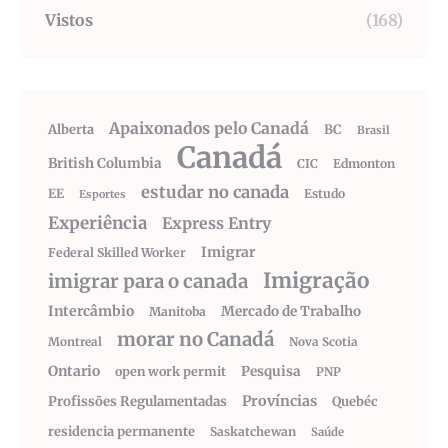
Vistos
(168)
Apaixonados pelo Canadá
Alberta
BC
Brasil
Canadá
British Columbia
CIC
Edmonton
estudar no canada
EE
Estudo
Esportes
Experiência
Express Entry
Imigrar
Federal Skilled Worker
Imigração
imigrar para o canada
Intercâmbio
Mercado de Trabalho
Manitoba
morar no Canadá
Montreal
Nova Scotia
Ontario
Pesquisa
open work permit
PNP
Províncias
Profissões Regulamentadas
Quebéc
residencia permanente
Saskatchewan
Saúde