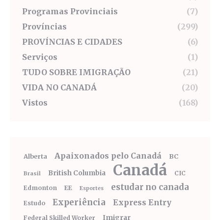
Programas Provinciais
(7)
Províncias
(299)
PROVÍNCIAS E CIDADES
(6)
Serviços
(1)
TUDO SOBRE IMIGRAÇÃO
(21)
VIDA NO CANADÁ
(20)
Vistos
(168)
Apaixonados pelo Canadá
Alberta
BC
Canadá
British Columbia
CIC
Brasil
estudar no canada
Edmonton
EE
Esportes
Experiência
Express Entry
Estudo
Imigrar
Federal Skilled Worker