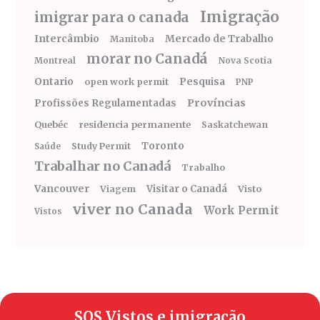
Imigração
imigrar para o canada
Intercâmbio
Mercado de Trabalho
Manitoba
morar no Canadá
Montreal
Nova Scotia
Ontario
Pesquisa
open work permit
PNP
Províncias
Profissões Regulamentadas
Quebéc
residencia permanente
Saskatchewan
Toronto
Study Permit
Saúde
Trabalhar no Canadá
Trabalho
Vancouver
Visitar o Canadá
Visto
Viagem
viver no Canada
Work Permit
Vistos
SOS Vistos e imigração