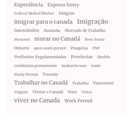
Experiência
Express Entry
Imigrar
Federal Skilled Worker
Imigração
imigrar para o canada
Intercâmbio
Mercado de Trabalho
Manitoba
morar no Canadá
Montreal
Nova Scotia
Ontario
Pesquisa
open work permit
PNP
Províncias
Profissões Regulamentadas
Quebéc
residencia permanente
Saskatchewan
Saúde
Toronto
Study Permit
Trabalhar no Canadá
Vancouver
Trabalho
Visitar o Canadá
Visto
Viagem
Vistos
viver no Canada
Work Permit