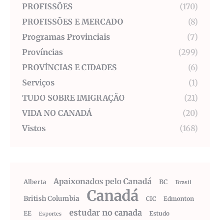
PROFISSÕES
(170)
PROFISSÕES E MERCADO
(8)
Programas Provinciais
(7)
Províncias
(299)
PROVÍNCIAS E CIDADES
(6)
Serviços
(1)
TUDO SOBRE IMIGRAÇÃO
(21)
VIDA NO CANADÁ
(20)
Vistos
(168)
Apaixonados pelo Canadá
Alberta
BC
Brasil
Canadá
British Columbia
CIC
Edmonton
estudar no canada
EE
Estudo
Esportes