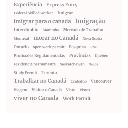
Experiência
Express Entry
Imigrar
Federal Skilled Worker
Imigração
imigrar para o canada
Intercâmbio
Mercado de Trabalho
Manitoba
morar no Canadá
Montreal
Nova Scotia
Ontario
Pesquisa
open work permit
PNP
Províncias
Profissões Regulamentadas
Quebéc
residencia permanente
Saskatchewan
Saúde
Toronto
Study Permit
Trabalhar no Canadá
Vancouver
Trabalho
Visitar o Canadá
Visto
Viagem
Vistos
viver no Canada
Work Permit