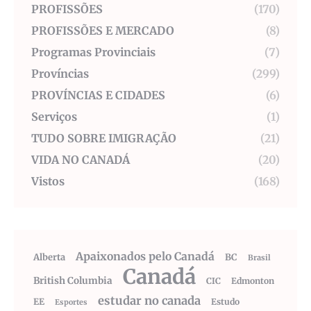
PROFISSÕES
(170)
PROFISSÕES E MERCADO
(8)
Programas Provinciais
(7)
Províncias
(299)
PROVÍNCIAS E CIDADES
(6)
Serviços
(1)
TUDO SOBRE IMIGRAÇÃO
(21)
VIDA NO CANADÁ
(20)
Vistos
(168)
Apaixonados pelo Canadá
Alberta
BC
Brasil
Canadá
British Columbia
CIC
Edmonton
estudar no canada
EE
Estudo
Esportes