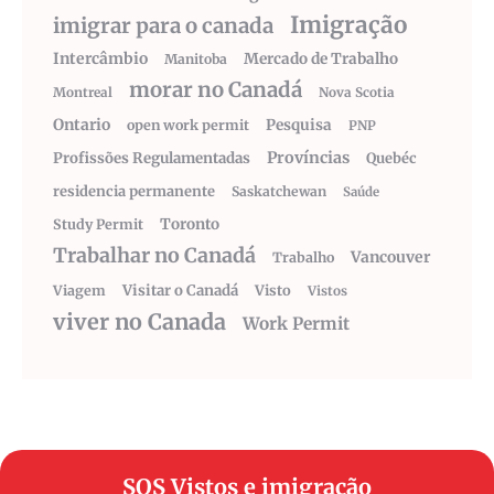
Imigração
imigrar para o canada
Intercâmbio
Mercado de Trabalho
Manitoba
morar no Canadá
Montreal
Nova Scotia
Ontario
Pesquisa
open work permit
PNP
Províncias
Profissões Regulamentadas
Quebéc
residencia permanente
Saskatchewan
Saúde
Toronto
Study Permit
Trabalhar no Canadá
Vancouver
Trabalho
Visitar o Canadá
Visto
Viagem
Vistos
viver no Canada
Work Permit
SOS Vistos e imigração