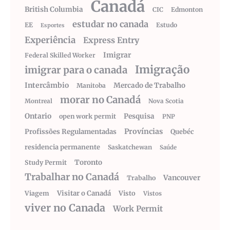
Canadá
British Columbia
CIC
Edmonton
estudar no canada
EE
Estudo
Esportes
Experiência
Express Entry
Imigrar
Federal Skilled Worker
Imigração
imigrar para o canada
Intercâmbio
Mercado de Trabalho
Manitoba
morar no Canadá
Montreal
Nova Scotia
Ontario
Pesquisa
open work permit
PNP
Províncias
Profissões Regulamentadas
Quebéc
residencia permanente
Saskatchewan
Saúde
Toronto
Study Permit
Trabalhar no Canadá
Vancouver
Trabalho
Visitar o Canadá
Visto
Viagem
Vistos
viver no Canada
Work Permit