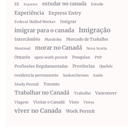
estudar no canada
EE
Estudo
Esportes
Experiência
Express Entry
Imigrar
Federal Skilled Worker
Imigração
imigrar para o canada
Intercâmbio
Mercado de Trabalho
Manitoba
morar no Canadá
Montreal
Nova Scotia
Ontario
Pesquisa
open work permit
PNP
Províncias
Profissões Regulamentadas
Quebéc
residencia permanente
Saskatchewan
Saúde
Toronto
Study Permit
Trabalhar no Canadá
Vancouver
Trabalho
Visitar o Canadá
Visto
Viagem
Vistos
viver no Canada
Work Permit