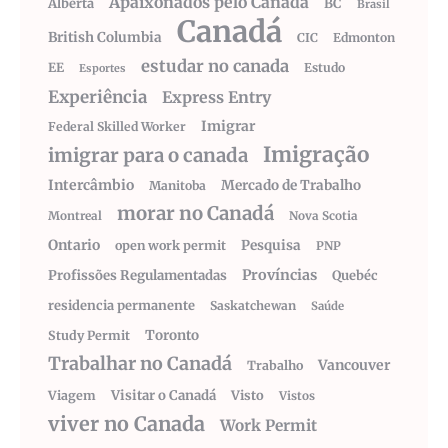
Apaixonados pelo Canadá
Alberta
BC
Brasil
Canadá
British Columbia
CIC
Edmonton
estudar no canada
EE
Estudo
Esportes
Experiência
Express Entry
Imigrar
Federal Skilled Worker
Imigração
imigrar para o canada
Intercâmbio
Mercado de Trabalho
Manitoba
morar no Canadá
Montreal
Nova Scotia
Ontario
Pesquisa
open work permit
PNP
Províncias
Profissões Regulamentadas
Quebéc
residencia permanente
Saskatchewan
Saúde
Toronto
Study Permit
Trabalhar no Canadá
Vancouver
Trabalho
Visitar o Canadá
Visto
Viagem
Vistos
viver no Canada
Work Permit