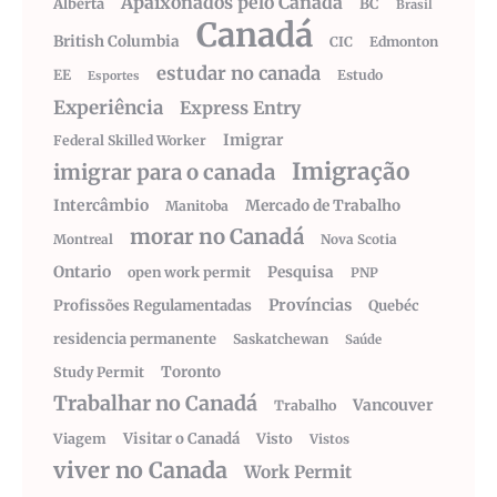
Apaixonados pelo Canadá
Alberta
BC
Brasil
Canadá
British Columbia
CIC
Edmonton
estudar no canada
EE
Estudo
Esportes
Experiência
Express Entry
Imigrar
Federal Skilled Worker
Imigração
imigrar para o canada
Intercâmbio
Mercado de Trabalho
Manitoba
morar no Canadá
Montreal
Nova Scotia
Ontario
Pesquisa
open work permit
PNP
Províncias
Profissões Regulamentadas
Quebéc
residencia permanente
Saskatchewan
Saúde
Toronto
Study Permit
Trabalhar no Canadá
Vancouver
Trabalho
Visitar o Canadá
Visto
Viagem
Vistos
viver no Canada
Work Permit