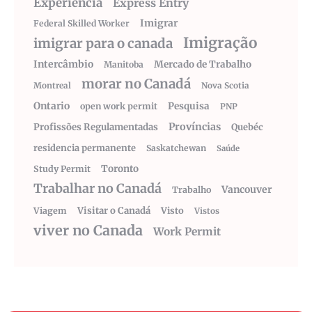
Experiência
Express Entry
Imigrar
Federal Skilled Worker
Imigração
imigrar para o canada
Intercâmbio
Mercado de Trabalho
Manitoba
morar no Canadá
Montreal
Nova Scotia
Ontario
Pesquisa
open work permit
PNP
Províncias
Profissões Regulamentadas
Quebéc
residencia permanente
Saskatchewan
Saúde
Toronto
Study Permit
Trabalhar no Canadá
Vancouver
Trabalho
Visitar o Canadá
Visto
Viagem
Vistos
viver no Canada
Work Permit