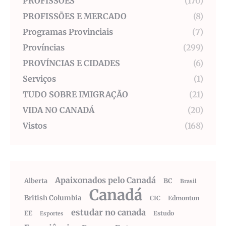
PROFISSÕES
(170)
PROFISSÕES E MERCADO
(8)
Programas Provinciais
(7)
Províncias
(299)
PROVÍNCIAS E CIDADES
(6)
Serviços
(1)
TUDO SOBRE IMIGRAÇÃO
(21)
VIDA NO CANADÁ
(20)
Vistos
(168)
Apaixonados pelo Canadá
Alberta
BC
Brasil
Canadá
British Columbia
CIC
Edmonton
estudar no canada
EE
Estudo
Esportes