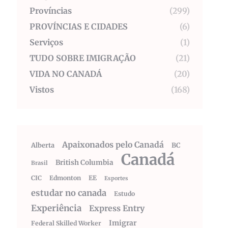
Províncias
(299)
PROVÍNCIAS E CIDADES
(6)
Serviços
(1)
TUDO SOBRE IMIGRAÇÃO
(21)
VIDA NO CANADÁ
(20)
Vistos
(168)
Apaixonados pelo Canadá
Alberta
BC
Canadá
British Columbia
Brasil
CIC
Edmonton
EE
Esportes
estudar no canada
Estudo
Experiência
Express Entry
Imigrar
Federal Skilled Worker