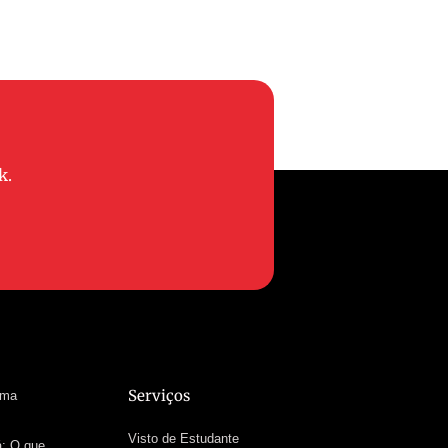
k.
Serviços
uma
Visto de Estudante
á: O que