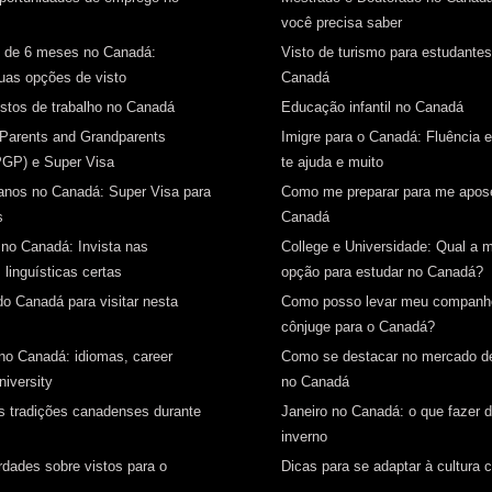
você precisa saber
s de 6 meses no Canadá:
Visto de turismo para estudantes
as opções de visto
Canadá
istos de trabalho no Canadá
Educação infantil no Canadá
 Parents and Grandparents
Imigre para o Canadá: Fluência 
PGP) e Super Visa
te ajuda e muito
anos no Canadá: Super Visa para
Como me preparar para me apos
s
Canadá
 no Canadá: Invista nas
College e Universidade: Qual a m
 linguísticas certas
opção para estudar no Canadá?
do Canadá para visitar nesta
Como posso levar meu companhe
cônjuge para o Canadá?
o Canadá: idiomas, career
Como se destacar no mercado de
niversity
no Canadá
 tradições canadenses durante
Janeiro no Canadá: o que fazer d
inverno
rdades sobre vistos para o
Dicas para se adaptar à cultura