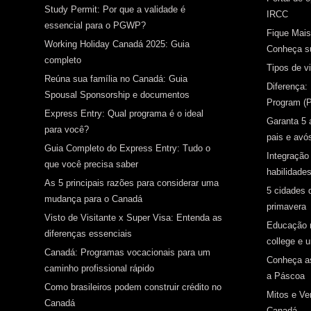
Study Permit: Por que a validade é
IRCC
essencial para o PGWP?
Fique Mai
Working Holiday Canadá 2025: Guia
Conheça su
completo
Tipos de v
Reúna sua família no Canadá: Guia
Diferença:
Spousal Sponsorship e documentos
Program (
Express Entry: Qual programa é o ideal
Garanta 5 
para você?
pais e avó
Guia Completo do Express Entry: Tudo o
Integração
que você precisa saber
habilidades
As 5 principais razões para considerar uma
5 cidades 
mudança para o Canadá
primavera
Visto de Visitante x Super Visa: Entenda as
Educação n
diferenças essenciais
college e u
Canadá: Programas vocacionais para um
Conheça as
caminho profissional rápido
a Páscoa
Como brasileiros podem construir crédito no
Mitos e Ve
Canadá
Canadá