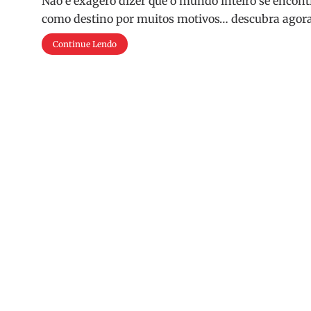
Não é exagero dizer que o mundo inteiro se encon
como destino por muitos motivos… descubra agora
Continue Lendo