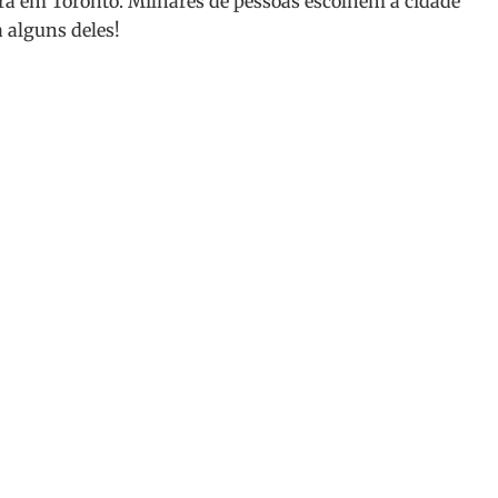
tra em Toronto. Milhares de pessoas escolhem a cidade
 alguns deles!