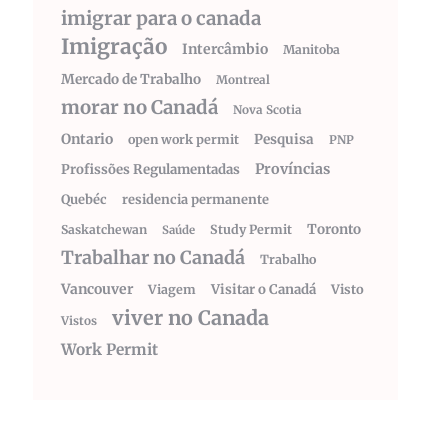
imigrar para o canada
Imigração
Intercâmbio
Manitoba
Mercado de Trabalho
Montreal
morar no Canadá
Nova Scotia
Ontario
Pesquisa
open work permit
PNP
Províncias
Profissões Regulamentadas
Quebéc
residencia permanente
Toronto
Saskatchewan
Study Permit
Saúde
Trabalhar no Canadá
Trabalho
Vancouver
Visitar o Canadá
Visto
Viagem
viver no Canada
Vistos
Work Permit