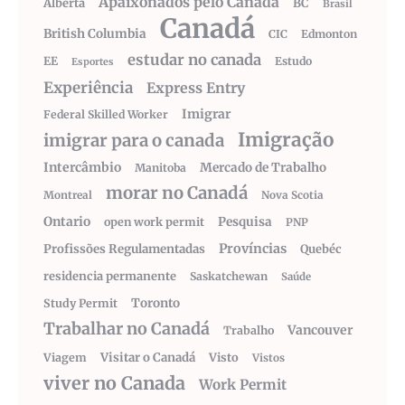
Apaixonados pelo Canadá
Alberta
BC
Brasil
Canadá
British Columbia
CIC
Edmonton
estudar no canada
EE
Estudo
Esportes
Experiência
Express Entry
Imigrar
Federal Skilled Worker
Imigração
imigrar para o canada
Intercâmbio
Mercado de Trabalho
Manitoba
morar no Canadá
Montreal
Nova Scotia
Ontario
Pesquisa
open work permit
PNP
Províncias
Profissões Regulamentadas
Quebéc
residencia permanente
Saskatchewan
Saúde
Toronto
Study Permit
Trabalhar no Canadá
Vancouver
Trabalho
Visitar o Canadá
Visto
Viagem
Vistos
viver no Canada
Work Permit