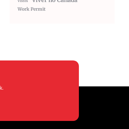
viver no Canada
Vistos
Work Permit
k.