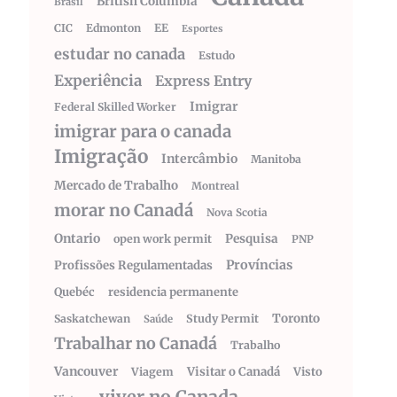
British Columbia
Brasil
CIC
Edmonton
EE
Esportes
estudar no canada
Estudo
Experiência
Express Entry
Imigrar
Federal Skilled Worker
imigrar para o canada
Imigração
Intercâmbio
Manitoba
Mercado de Trabalho
Montreal
morar no Canadá
Nova Scotia
Ontario
Pesquisa
open work permit
PNP
Províncias
Profissões Regulamentadas
Quebéc
residencia permanente
Toronto
Saskatchewan
Study Permit
Saúde
Trabalhar no Canadá
Trabalho
Vancouver
Visitar o Canadá
Visto
Viagem