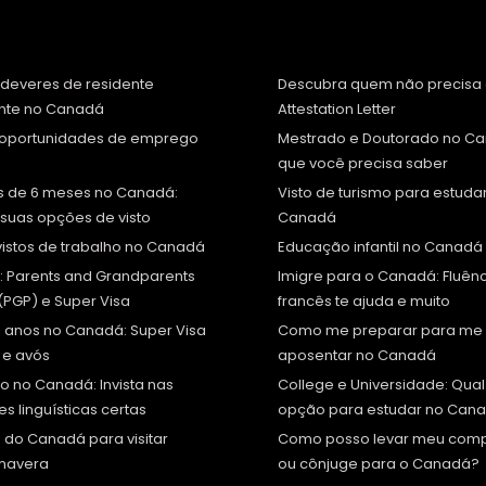
e deveres de residente
Descubra quem não precisa
te no Canadá
Attestation Letter
e oportunidades de emprego
Mestrado e Doutorado no Ca
que você precisa saber
is de 6 meses no Canadá:
Visto de turismo para estuda
suas opções de visto
Canadá
vistos de trabalho no Canadá
Educação infantil no Canadá
: Parents and Grandparents
Imigre para o Canadá: Fluên
PGP) e Super Visa
francês te ajuda e muito
 anos no Canadá: Super Visa
Como me preparar para me
 e avós
aposentar no Canadá
o no Canadá: Invista nas
College e Universidade: Qual
es linguísticas certas
opção para estudar no Can
 do Canadá para visitar
Como posso levar meu com
imavera
ou cônjuge para o Canadá?