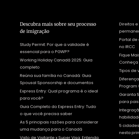
Descubra mais sobre seu processo
Direitos 
de imigração
permanen
Portal d
Study Permit: Por que a validade é
no IRCC
essencial para o PGWP?
Fique Ma
Working Holiday Canadá 2025: Guia
Conheça 
completo
Tipos de 
Reúna sua família no Canadá: Guia
Diferença
Spousal Sponsorship e documentos
Program (
Express Entry: Qual programa é o ideal
Garanta 5
para você?
para pais
Guia Completo do Express Entry: Tudo
Integraçã
o que você precisa saber
habilidad
As 5 principais razões para considerar
5 cidades
uma mudança para o Canadá
nesta pr
Visto de Visitante x Super Visa: Entenda