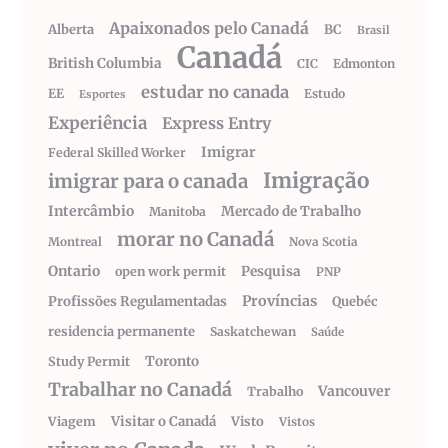
Apaixonados pelo Canadá
Alberta
BC
Brasil
Canadá
British Columbia
CIC
Edmonton
estudar no canada
EE
Estudo
Esportes
Experiência
Express Entry
Imigrar
Federal Skilled Worker
Imigração
imigrar para o canada
Intercâmbio
Mercado de Trabalho
Manitoba
morar no Canadá
Montreal
Nova Scotia
Ontario
Pesquisa
open work permit
PNP
Províncias
Profissões Regulamentadas
Quebéc
residencia permanente
Saskatchewan
Saúde
Toronto
Study Permit
Trabalhar no Canadá
Vancouver
Trabalho
Visitar o Canadá
Visto
Viagem
Vistos