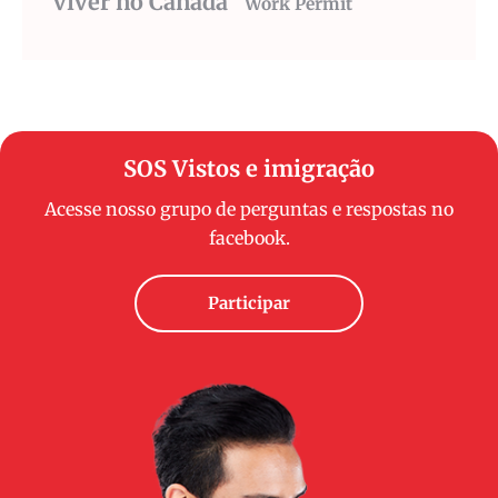
viver no Canada
Work Permit
SOS Vistos e imigração
Acesse nosso grupo de perguntas e respostas no
facebook.
Participar