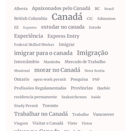
Apaixonados pelo Canadá
Alberta
BC
Brasil
Canadá
British Columbia
CIC
Edmonton
estudar no canada
EE
Estudo
Esportes
Experiência
Express Entry
Imigrar
Federal Skilled Worker
Imigração
imigrar para o canada
Intercâmbio
Mercado de Trabalho
Manitoba
morar no Canadá
Montreal
Nova Scotia
Ontario
Pesquisa
open work permit
PNP
Províncias
Profissões Regulamentadas
Quebéc
residencia permanente
Saskatchewan
Saúde
Toronto
Study Permit
Trabalhar no Canadá
Vancouver
Trabalho
Visitar o Canadá
Visto
Viagem
Vistos