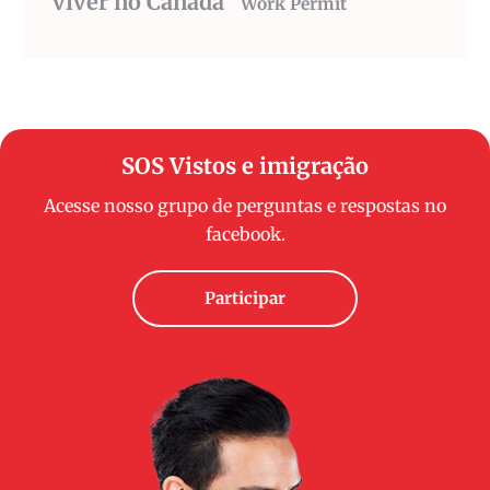
viver no Canada
Work Permit
SOS Vistos e imigração
Acesse nosso grupo de perguntas e respostas no
facebook.
Participar